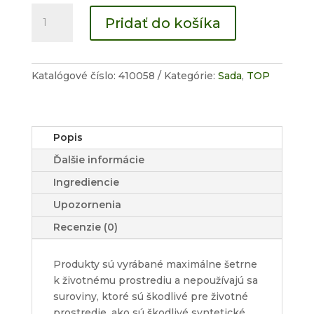
množstvo
Pridať do košíka
Sada
pre
začiatočníkov
Katalógové číslo:
410058
Kategórie:
Sada
,
TOP
Popis
Ďalšie informácie
Ingrediencie
Upozornenia
Recenzie (0)
Produkty sú vyrábané maximálne šetrne
k životnému prostrediu a nepoužívajú sa
suroviny, ktoré sú škodlivé pre životné
prostredie, ako sú škodlivé syntetické