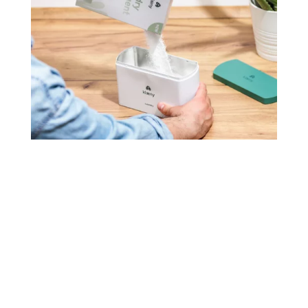
Naše fľaše sú udržateľne navrhnuté pre vašu