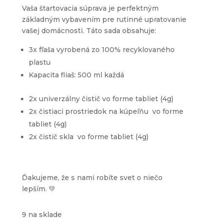
Vaša štartovacia súprava je perfektným
základným vybavením pre rutinné upratovanie
vašej domácnosti. Táto sada obsahuje:
3x fľaša vyrobená zo 100% recyklovaného
plastu
Kapacita fliaš: 500 ml každá
2x univerzálny čistič vo forme tabliet (4g)
2x čistiaci prostriedok na kúpeľňu vo forme
tabliet (4g)
2x čistič skla vo forme tabliet (4g)
Ďakujeme, že s nami robíte svet o niečo
lepším. 💚
9 na sklade