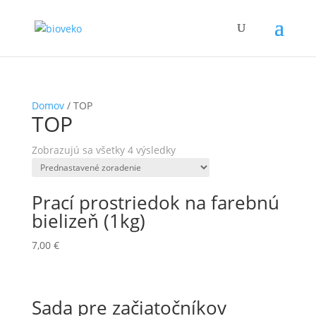
Domov
/ TOP
TOP
Zobrazujú sa všetky 4 výsledky
Prací prostriedok na farebnú
bielizeň (1kg)
7,00
€
Sada pre začiatočníkov