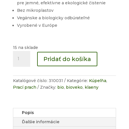
pre jemné, efektívne a ekologické čistenie
Bez mikroplastov
Vegánske a biologicky odbúrateľné
Vyrobené v Európe
15 na sklade
množstvo
Pridať do košíka
Odstraňovač
škvŕn
Katalógové číslo:
310031
Kategórie:
Kúpeľňa
,
Prací prach
Značky:
bio
,
bioveko
,
klaeny
Popis
Ďalšie informácie