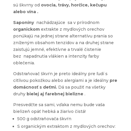
sú škvrny od
ovocia, trávy, horčice, kečupu
alebo vína .
Saponíny
nachádzajúce sa v prírodnom
organickom
extrakte z mydlových orechov
ponúkajú na jednej strane alternatívu prania so
zníženým obsahom tenzidov a na druhej strane
zaisťujú jemné, efektívne a trvalé čistenie
bez napadnutia vlákien a intenzity farby
oblečenia.
Odstraňovač škvŕn je preto ideálny pre ľudí s
citlivou pokožkou alebo alergiami a je ideálny
pre
domácnosť s deťmi.
Dá sa použiť na všetky
druhy
bielej aj farebnej bielizne
.
Presvedčte sa sami, vďaka nemu bude vaša
bielizeň opäť hebká a žiarivo čistá!
500 g odstraňovača škvŕn
S organickým extraktom z mydlových orechov: