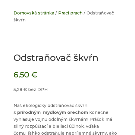
Domovská stránka
/
Prací prach
/ Odstraňovač
škvŕn
Odstraňovač škvŕn
6,50
€
5,28
€
bez DPH
Náš ekologický odstraňovač škvŕn
s
prírodným
mydlovým orechom
konečne
vyhlasuje vojnu odolným škvrnám! Prášok má
silný rozpúšťací a bieliaci účinok, vďaka
čomu ľahko odstraňuje nepríjemné škvrny, ako