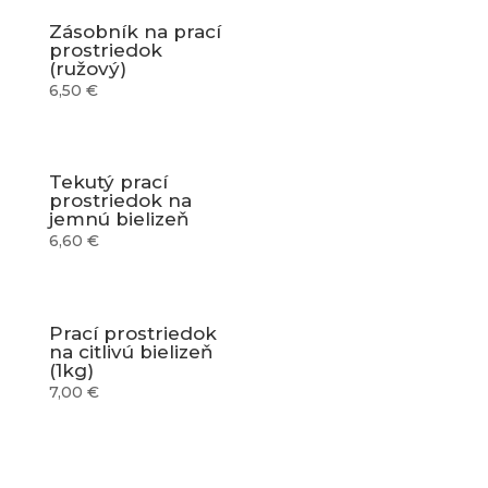
Zásobník na prací
prostriedok
(ružový)
6,50
€
Tekutý prací
prostriedok na
jemnú bielizeň
6,60
€
Prací prostriedok
na citlivú bielizeň
(1kg)
7,00
€