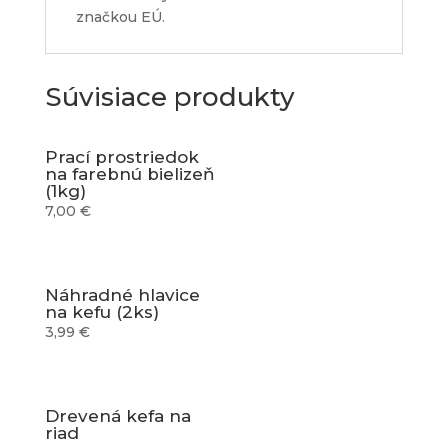
značkou EÚ.
Súvisiace produkty
Prací prostriedok
na farebnú bielizeň
(1kg)
7,00
€
Náhradné hlavice
na kefu (2ks)
3,99
€
Drevená kefa na
riad