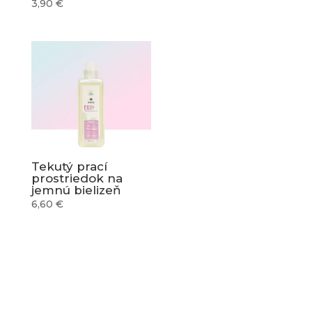
3,90
€
Tekutý prací
prostriedok na
jemnú bielizeň
6,60
€