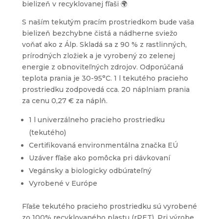
bielizeň v recyklovanej fľaši 🌍
S naším tekutým pracím prostriedkom bude vaša
bielizeň bezchybne čistá a nádherne sviežo
voňať ako z Álp. Skladá sa z 90 % z rastlinných,
prírodných zložiek a je vyrobený zo zelenej
energie z obnoviteľných zdrojov. Odporúčaná
teplota prania je 30-95°C. 1 l tekutého pracieho
prostriedku zodpovedá cca. 20 náplniam prania
za cenu 0,27 € za náplň.
1 l univerzálneho pracieho prostriedku
(tekutého)
Certifikovaná environmentálna značka EÚ
Uzáver fľaše ako pomôcka pri dávkovaní
Vegánsky a biologicky odbúrateľný
Vyrobené v Európe
Fľaše tekutého pracieho prostriedku sú vyrobené
zo 100% recyklovaného plastu (rPET). Pri výrobe