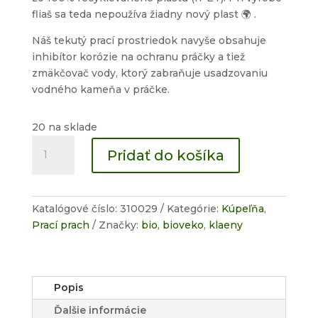
fliaš sa teda nepoužíva žiadny nový plast 🌍 .
Náš tekutý prací prostriedok navyše obsahuje
inhibítor korózie na ochranu práčky a tiež
zmäkčovač vody, ktorý zabraňuje usadzovaniu
vodného kameňa v práčke.
20 na sklade
množstvo
Pridať do košíka
Tekutý
prací
prostriedok
univerzálny
Katalógové číslo:
310029
Kategórie:
Kúpeľňa
,
Prací prach
Značky:
bio
,
bioveko
,
klaeny
Popis
Ďalšie informácie