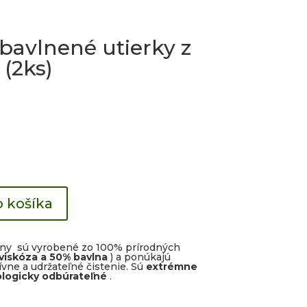
avlnené utierky z
(2ks)
o košíka
eny sú vyrobené zo 100% prírodných
iskóza a 50% bavlna
) a ponúkajú
vne a udržateľné čistenie. Sú
extrémne
ologicky odbúrateľné
.