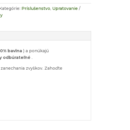
Kategórie:
Príslušenstvo
,
Upratovanie
ny
50% bavlna
) a ponúkajú
ky odbúrateľné
.
z zanechania zvyškov. Zahoďte