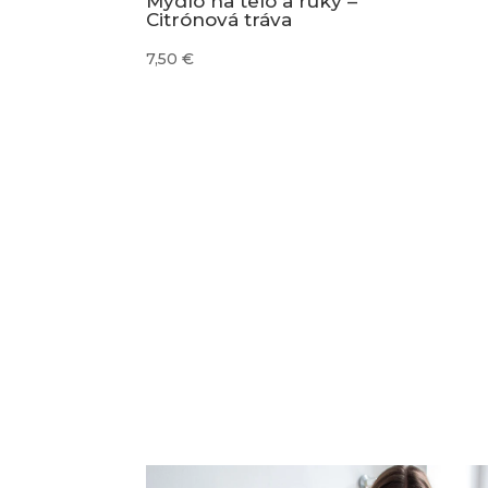
Mydlo na telo a ruky –
Citrónová tráva
7,50
€
100% bavlna s vysokou savosťou vody.