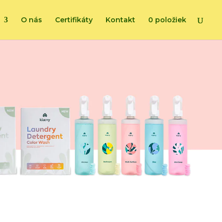
O nás
Certifikáty
Kontakt
0 položiek