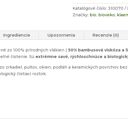
Katalógové číslo:
310070
Značky:
bio
,
bioveko
,
klae
Ingrediencie
Upozornenia
Recenzie (0)
ené zo 100% prírodných vlákien (
50% bambusová viskóza a 
eľné čistenie. Sú
extrémne savé, rýchloschnúce a biologic
 zo zrkadiel, pultov, okien, podláh a keramických povrchov be
ogický čistiaci roztok.
.