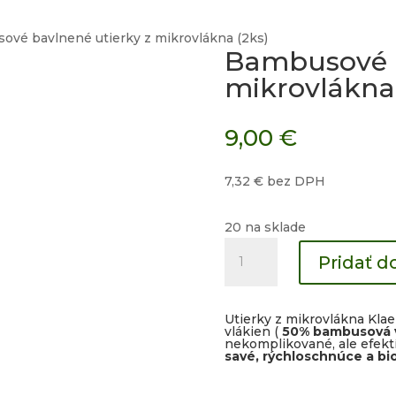
ové bavlnené utierky z mikrovlákna (2ks)
Bambusové b
mikrovlákna 
9,00
€
7,32
€
bez DPH
20 na sklade
množstvo
Pridať d
Bambusové
bavlnené
utierky
Utierky z mikrovlákna Kla
z
vlákien (
50% bambusová v
nekomplikované, ale efektí
mikrovlákna
savé, rýchloschnúce a bi
(2ks)