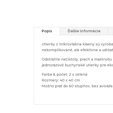
Popis
Ďalšie informácie
Utierky z mikrovlákna klaeny sú vyrob
nekomplikované, ale efektívne a udržat
Odstráňte nečistoty, prach a mastnotu
jednorazové kuchynské utierky pre ekol
Farba & počet: 2 x zelená
Rozmery: 40 x 40 cm
Možno prať do 60 stupňov, bez aviváže