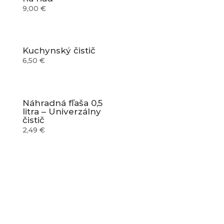
9,00
€
Kuchynský čistič
6,50
€
Náhradná fľaša 0,5
litra – Univerzálny
čistič
2,49
€