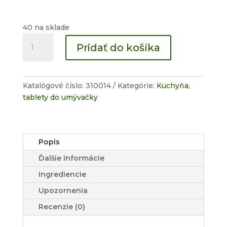
40 na sklade
množstvo
Pridať do košíka
Tablety
do
umývačky
riadu
Katalógové číslo:
310014
Kategórie:
Kuchyňa
,
(40ks)
tablety do umývačky
Popis
Ďalšie informácie
Ingrediencie
Upozornenia
Recenzie (0)