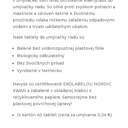
v umývačke, vám teraz ponúkame klaenytabs do
umývačky riadu. Sú silné proti zvyškom potravín a
mastnote a zároveň šetrné k životnému
prostrediu vďaka nízkemu zaťaženiu odpadovými
vodami a trvalo udržateľným obalom.
Naše tablety do umývačky riadu sú:
Balené bez vodorozpustnej plastovej fólie
Biologicky odbúrateľný
Bez živočíšnych prísad
Vyrobené v Nemecku
Navyše sú certifikované EKOLABELOU NORDIC
SWAN a zabalené v skladacej krabici z
recyklovaného papiera. Samozrejme bez
plastovej povrchovej úpravy!
1x kartón 40 tabliet (cena za umývanie 0,24 €)